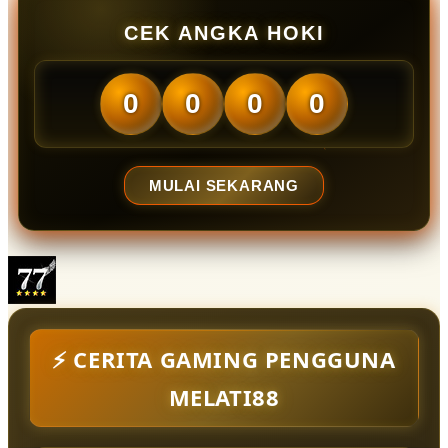
CEK ANGKA HOKI
0
0
0
0
MULAI SEKARANG
⚡ CERITA GAMING PENGGUNA
MELATI88