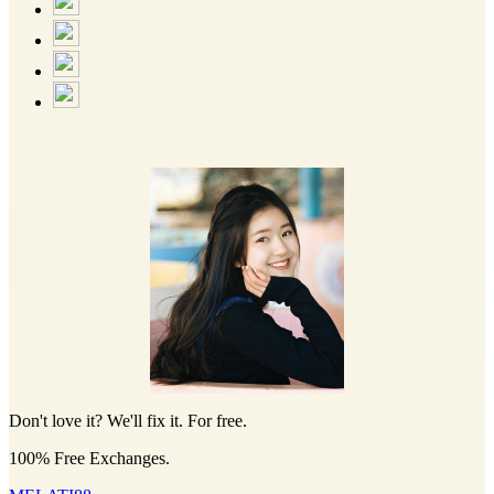
Don't love it? We'll fix it. For free.
100% Free Exchanges.