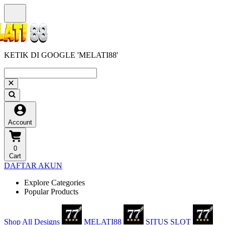
KETIK DI GOOGLE 'MELATI88'
Account
0
Cart
DAFTAR AKUN
Explore Categories
Popular Products
Shop All Designs
MELATI88
SITUS SLOT